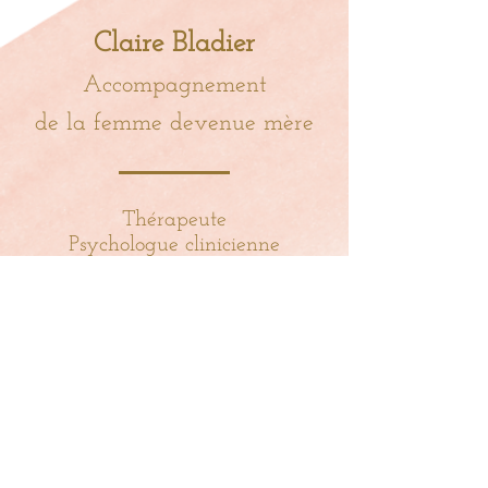
Claire Bladier
Acc
omp
agnement
de la
femme devenue m
ère
Thérapeute
Psycholog
ue clinicienne
Prendre rendez-vous
https://www.doctolib.fr/psychologue/paris/c
laire-bladier